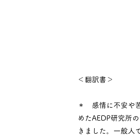
＜翻訳書＞
＊ 感情に不安や
めたAEDP研究所
きました。一般人